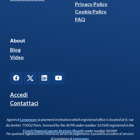
Privacy Policy
Cookie Policy
FAQ
About
Blog
Video
Accedi
Contattaci
Agent of
Lemonway
(a payment institution which registered office is located at 8, rue
du Sentier 75002 Paris, licensed by the ACPR under number 16568) registered in the
French financial agents Register (Regafi)
under number 86989
Per qualsiasi segnalazione relativa ai servizi di pagamento, è possibile accedere al servizio
di assistenza di
Lemonway
.