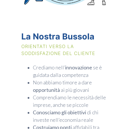
La Nostra Bussola
ORIENTATI VERSO LA
SODDISFAZIONE DEL CLIENTE
Crediamo nell’
innovazione
se è
guidata dalla competenza
Non abbiamo timore a dare
opportunità
ai più giovani
Comprendiamo le necessità delle
Workinvoice
imprese, anche se piccole
Chi Siamo
Conosciamo gli obiettivi
di chi
I nostri clienti
Stampa
investe nell’economia reale
Soluzioni
Costruiamo ponti
affidabili tra