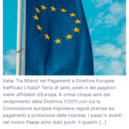
Workinvoice
Chi Siamo
I nostri clienti
Stampa
Italia: Tra Ritardi nei Pagamenti e Direttive Europee
Soluzioni
Inefficaci L’Italia? Terra di santi, poeti e dei pagatori
Invoice Trading
meno affidabili d’Europa. A ormai cinque anni dal
Smart Reverse
Partnership
recepimento della Direttiva 7/2011 con cui la
Partner
Commissione europea imponeva regole precise sui
Investitori
pagamenti a protezione delle imprese, i passi in avanti
Blog
nel nostro Paese sono stati pochi. Il quadro […]