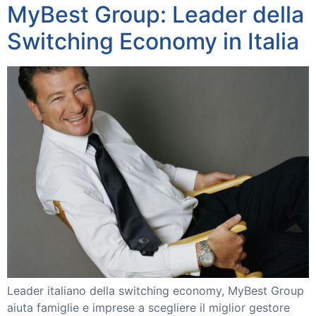
Contattaci
MyBest Group: Leader della
Switching Economy in Italia
ACCEDI
Leader italiano della switching economy, MyBest Group
aiuta famiglie e imprese a scegliere il miglior gestore