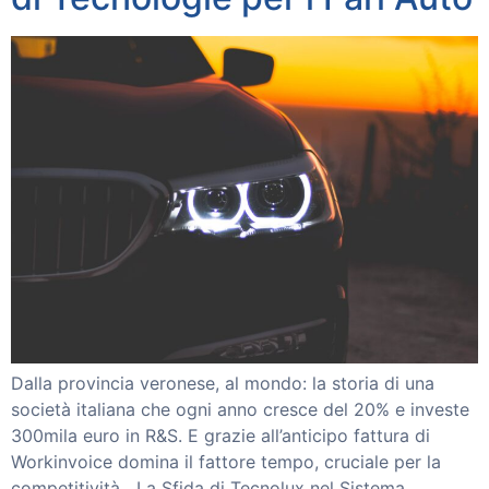
Dalla provincia veronese, al mondo: la storia di una
società italiana che ogni anno cresce del 20% e investe
300mila euro in R&S. E grazie all’anticipo fattura di
Workinvoice domina il fattore tempo, cruciale per la
competitività La Sfida di Tecnolux nel Sistema