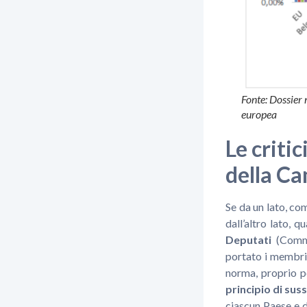
Fonte: Dossier
europea
Le criti
della Ca
Se da un lato, co
dall’altro lato,
Deputati
(Commi
portato i membri
norma, proprio pe
principio di sus
ciascun Paese e d