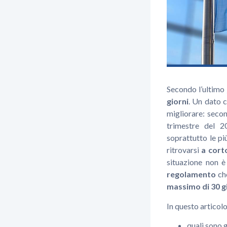
Secondo l’ultimo
giorni
. Un dato 
migliorare: secon
trimestre del 
soprattutto le p
ritrovarsi
a corto
situazione non è 
regolamento
che
massimo di 30 g
In questo articol
quali sono g