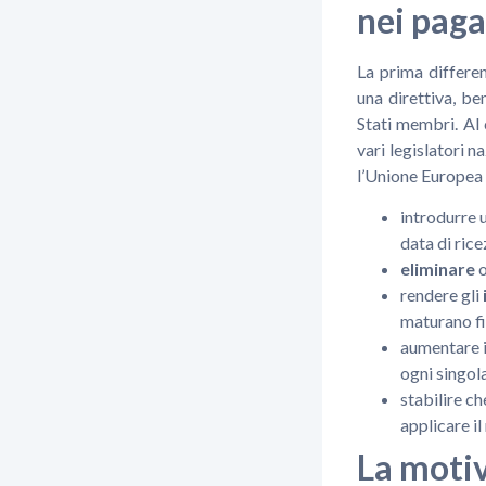
nei pag
La prima differen
una direttiva, be
Stati membri. Al 
vari legislatori n
l’Unione Europea 
introdurre 
data di rice
eliminare
o
rendere gli
maturano fi
aumentare 
ogni singol
stabilire ch
applicare i
La motiv