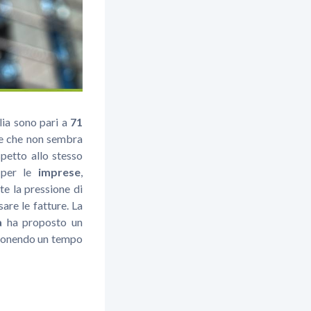
lia sono pari a
71
e che non sembra
ispetto allo stesso
 per le
imprese
,
e la pressione di
are le fatture. La
ea
ha proposto un
mponendo un tempo