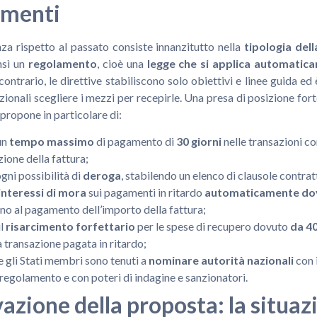
amenti
za rispetto al passato consiste innanzitutto nella
tipologia del
nsì un
regolamento
, cioè una
legge che si applica automatic
contrario, le direttive stabiliscono solo obiettivi e linee guida ed
azionali scegliere i mezzi per recepirle. Una presa di posizione for
propone in particolare di:
un
tempo massimo
di pagamento di
30 giorni
nelle transazioni c
zione della fattura;
gni possibilità di
deroga
, stabilendo un elenco di clausole contratt
interessi di mora
sui pagamenti in ritardo
automaticamente do
no al pagamento dell’importo della fattura;
il
risarcimento forfettario
per le spese di recupero dovuto
da 40
a transazione pagata in ritardo;
e gli Stati membri sono tenuti a
nominare autorità nazionali
con 
l regolamento e con poteri di indagine e sanzionatori.
azione della proposta: la situaz