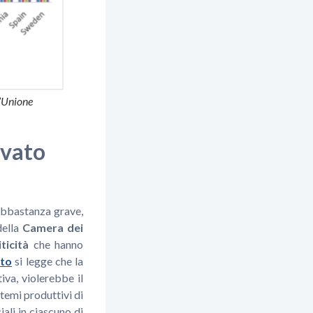
l’Unione
ivato
 abbastanza grave,
della
Camera dei
iticità
che hanno
to
si legge che la
iva, violerebbe il
stemi produttivi di
ali in ciascuno di