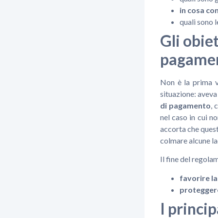
in cosa co
quali sono 
Gli obie
pagame
Non è la prima v
situazione: avev
di pagamento
, 
nel caso in cui n
accorta che questa
colmare alcune la
Il fine del regola
favorire la
proteggere
I princi