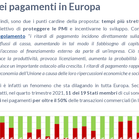
nei pagamenti in Europa
indi, sono due i punti cardine della proposta:
tempi più stret
biettivo di
proteggere le PMI
e incentivarne lo sviluppo. Com
egolamento
“
i ritardi di pagamento incidono direttamente sulla
 flussi di cassa, aumentando in tal modo il fabbisogno di capita
’accesso al finanziamento esterno da parte di un’impresa. Ciò si
duce la produttività, provoca licenziamenti, aumenta la probabilità 
tuisce un importante ostacolo alla crescita. I ritardi di pagamento rap
economia dell’Unione a causa delle loro ripercussioni economiche e soci
di è infatti un fenomeno che sta dilagando in tutta Europa. Sec
tti, nel quarto trimestre 2021,
11 dei 19 Stati membri
di cui sono
i
nei pagamenti
per oltre il 50%
delle transazioni commerciali (in It