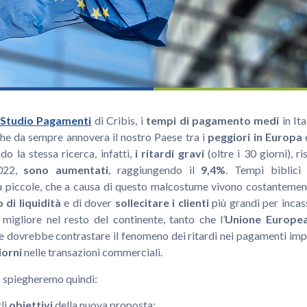
Studio Pagamenti
di Cribis, i
tempi di pagamento medi
in Ita
che da sempre annovera il nostro Paese tra i
peggiori in Europa
do la stessa ricerca, infatti,
i ritardi gravi
(oltre i 30 giorni), r
2022,
sono aumentati
, raggiungendo il
9,4%
. Tempi biblici
iù piccole, che a causa di questo malcostume vivono costantement
 di liquidità
e di dover
sollecitare i clienti
più grandi per incass
migliore nel resto del continente, tanto che l’
Unione Europ
 dovrebbe contrastare il fenomeno dei ritardi nei pagamenti i
iorni
nelle transazioni commerciali.
o spiegheremo quindi:
li
obiettivi
della nuova proposta;