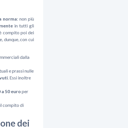
la norma
: non più
amente
in tutti gli
 è compito poi dei
te, dunque, con cui
ommerciali dalla
uali e prassi nulle
vuti
. Essi inoltre
 a 50 euro
per
il compito di
ione dei