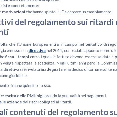
nsiste
concretamente;
le
motivazioni
che hanno spinto l’UE a cercare un cambiamento.
ttivi del regolamento sui ritardi 
nti
olta che l’Unione Europea entra in campo nel tentativo di reg
a già emesso una
direttiva
nel 2011, conosciuta appunto come
dir
che
fissa i tempi
entro i quali le fatture devono essere saldate e
p
on venga rispettata la scadenza. Negli ultimi anni però la Commis
 direttiva si è rivelata
inadeguata
e ha deciso di tornare sul tema
cune giuridiche.
mento rimane quindi lo stesso:
 crescita delle PMI
migliorando la puntualità nei pagamenti
 le aziende
dai rischi collegati ai ritardi.
pali contenuti del regolamento su