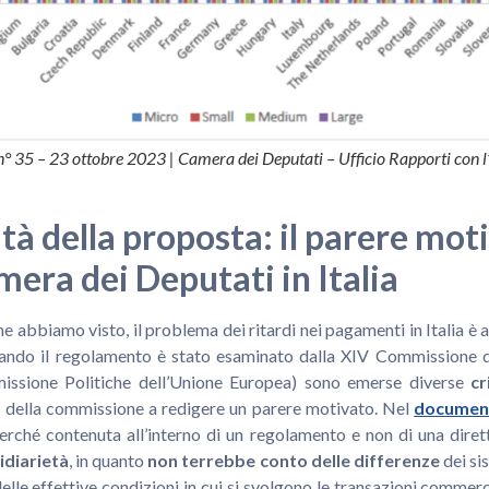
 n° 35 – 23 ottobre 2023 | Camera dei Deputati – Ufficio Rapporti con 
cità della proposta: il parere mot
mera dei Deputati in Italia
me abbiamo visto, il problema dei ritardi nei pagamenti in Italia è
 quando il regolamento è stato esaminato dalla XIV Commissione 
ssione Politiche dell’Unione Europea) sono emerse diverse
cr
 della commissione a redigere un parere motivato. Nel
documen
rché contenuta all’interno di un regolamento e non di una dirett
sidiarietà
, in quanto
non terrebbe conto delle differenze
dei si
elle effettive condizioni in cui si svolgono le transazioni commerci