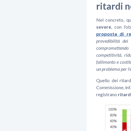
ritardi 
Nel concreto, qu
severe
, con l’o
proposta di r
prevedibilità dei
compromettendo l
competitività, ri
fallimento e costi
un problema per l’
Quello dei ritar
Commissione, infa
registrano
ritard