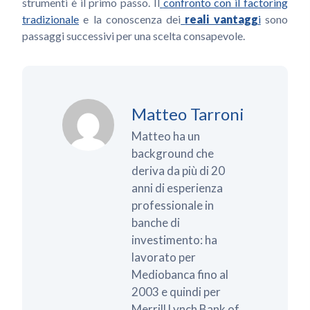
strumenti è il primo passo. Il
confronto con il factoring
tradizionale
e la conoscenza dei
reali vantagg
i
sono
passaggi successivi per una scelta consapevole.
Matteo Tarroni
Matteo ha un
background che
deriva da più di 20
anni di esperienza
professionale in
banche di
investimento: ha
lavorato per
Mediobanca fino al
2003 e quindi per
Merrill Lynch Bank of