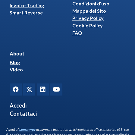
Condizioni d'uso
Invoice Trading
Mappa del Sito
Smart Reverse
Privacy Policy
Cookie Policy
FAQ
About
Blog
Video
Accedi
Contattaci
Agent of
Lemonway
(a payment institution which registered office is located at 8, rue
du Sentier 75002 Paris, licensed by the ACPR under number 16568) registered in the