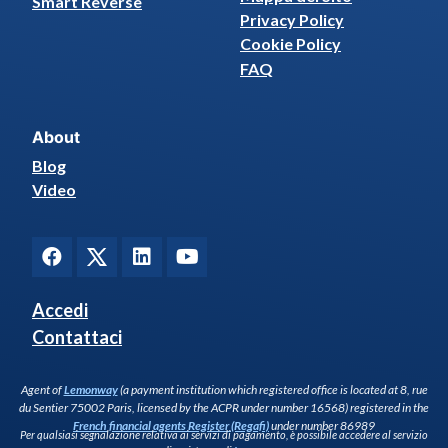
Smart Reverse
Privacy Policy
Cookie Policy
FAQ
About
Blog
Video
Accedi
Contattaci
Agent of
Lemonway
(a payment institution which registered office is located at 8, rue
du Sentier 75002 Paris, licensed by the ACPR under number 16568) registered in the
French financial agents Register (Regafi)
under number 86989
Per qualsiasi segnalazione relativa ai servizi di pagamento, è possibile accedere al servizio