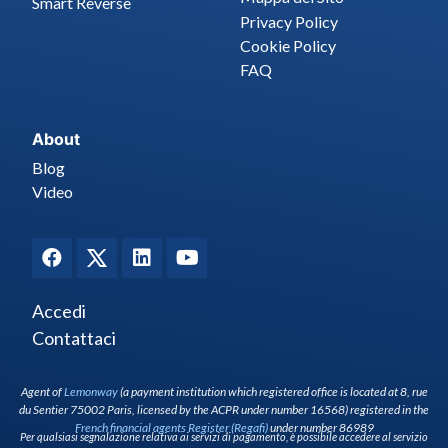
Smart Reverse
Privacy Policy
Cookie Policy
FAQ
About
Blog
Video
Accedi
Contattaci
Agent of
Lemonway
(a payment institution which registered office is located at 8, rue
du Sentier 75002 Paris, licensed by the ACPR under number 16568) registered in the
French financial agents Register (Regafi)
under number 86989
Per qualsiasi segnalazione relativa ai servizi di pagamento, è possibile accedere al servizio