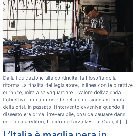
Dalla liquidazione alla continuità: la filosofia della
riforma La finalità del legislatore, in linea con le direttive
europee, mira a salvaguardare il valore dell’azienda.
L’obiettivo primario risiede nella emersione anticipata
della crisi. In passato, l’intervento avveniva quando il
dissesto era ormai irreversibile, così da causare danni
enormi a creditori, fornitori e forza lavoro. Oggi, il […]
L’Italia è maglia nera in