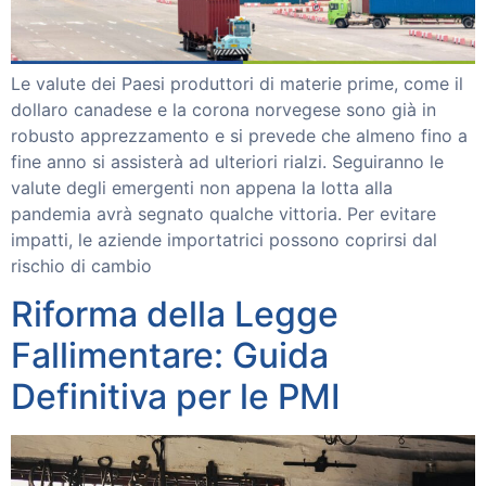
Workinvoice
Chi Siamo
Le valute dei Paesi produttori di materie prime, come il
I nostri clienti
dollaro canadese e la corona norvegese sono già in
Stampa
robusto apprezzamento e si prevede che almeno fino a
Soluzioni
fine anno si assisterà ad ulteriori rialzi. Seguiranno le
Invoice Trading
valute degli emergenti non appena la lotta alla
Smart Reverse
pandemia avrà segnato qualche vittoria. Per evitare
Partnership
impatti, le aziende importatrici possono coprirsi dal
Partner
Investitori
rischio di cambio
Blog
Riforma della Legge
Contattaci
Fallimentare: Guida
ACCEDI
Definitiva per le PMI