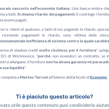
suraio nascosto nell’economia italiana
. Una banca-ombra che 
 ma a tutti.
Si chiama ritardo dei pagamenti
. E costringe i fornit
nza essere pagati.
ori e clienti di qualcuno, e tanti di noi, pagando in ritardo, specul
, ricevendo pagamenti in ritardo, sono vittima della stes
 monumentale inefficienza di sistema contro la quale sarebbe 
 forma di shadow credit
molto rischioso per il fornitore
“, spie
CEO di Workinvoice, “
perché
, non essendoci un contratto, se 
nti si allungano, il fornitore
non ha alcuna garanzia né paracadu
a sua liquidità
“.
ta completa a
Matteo Tarroni
all’interno dell’articolo di
Economy
.
Ti è piaciuto questo articolo?
ovato utile questo contenuto puoi condividerlo aiutan