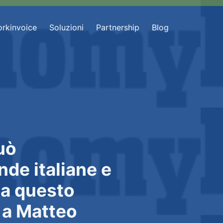
rkinvoice
Soluzioni
Partnership
Blog
uò
nde italiane e
 a questo
 a Matteo