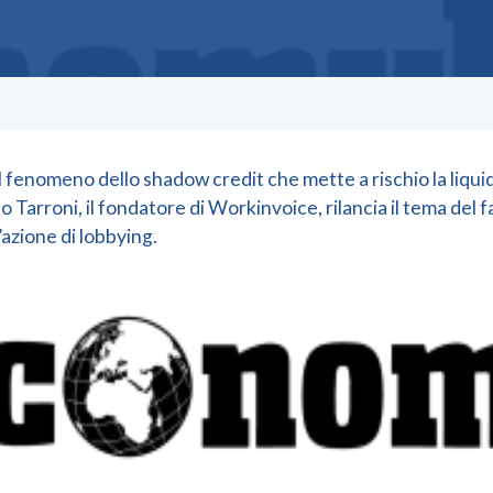
l fenomeno dello shadow credit che mette a rischio la liquid
 Tarroni, il fondatore di Workinvoice, rilancia il tema del f
’azione di lobbying.