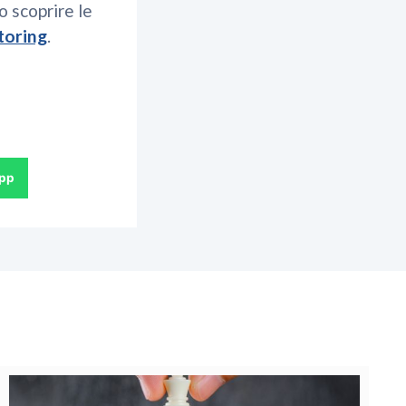
o scoprire le
toring
.
pp
INSIGHT & BUSINESS TIPS
,
WORKINVOICE NEWS