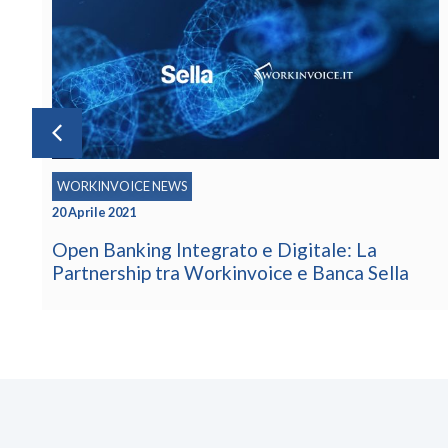
INSIGHT & BUSINESS TIPS
22 Gennaio 2021
L’Evoluzione del FinTech Italiano verso
l’Embedded Finance