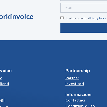
Workinvoice
Ho letto e accetto la
Privacy Policy
voice
Partnership
mo
Partner
clienti
Investitori
Informazioni
oni
Contattaci
Condizioni d'uso