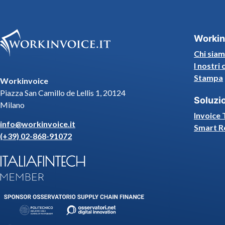
Workin
Chi sia
I nostri 
Stampa
Workinvoice
Piazza San Camillo de Lellis 1, 20124
Soluzi
Milano
Invoice 
info@workinvoice.it
Smart R
(+39) 02-868-91072