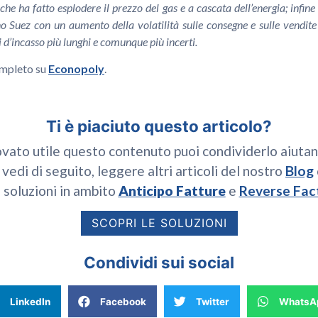
che ha fatto esplodere il prezzo del gas e a cascata dell’energia; infine
 Suez con un aumento della volatilità sulle consegne e sulle vendite 
 d’incasso più lunghi e comunque più incerti.
completo su
Econopoly
.
Ti è piaciuto questo articolo?
ovato utile questo contenuto puoi condividerlo aiutan
 vedi di seguito, leggere altri articoli del nostro
Blog
 soluzioni in ambito
Anticipo Fatture
e
Reverse Fac
SCOPRI LE SOLUZIONI
Condividi sui social
LinkedIn
Facebook
Twitter
WhatsA