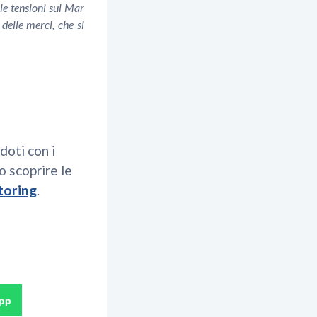
 le tensioni sul Mar
delle merci, che si
doti con i
o scoprire le
toring
.
pp