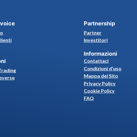
voice
Partnership
mo
Partner
clienti
Investitori
Informazioni
oni
Contattaci
Condizioni d'uso
Trading
Mappa del Sito
everse
Privacy Policy
Cookie Policy
FAQ