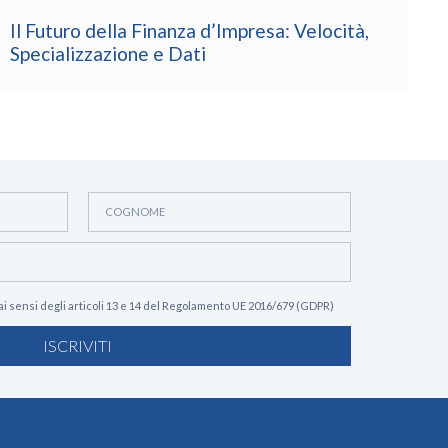
O
P
ai sensi degli articoli 13 e 14 del Regolamento UE 2016/679 (GDPR)
ISCRIVITI