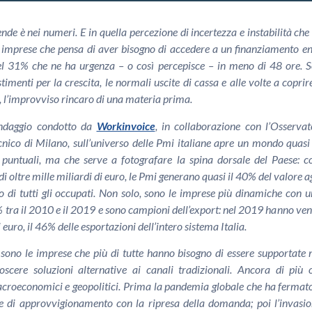
nde è nei numeri. E in quella percezione di incertezza e instabilità ch
 imprese che pensa di aver bisogno di accedere a un finanziamento e
el 31% che ne ha urgenza – o così percepisce – in meno di 48 ore. S
stimenti per la crescita, le normali uscite di cassa e alle volte a copri
 l’improvviso rincaro di una materia prima.
sondaggio condotto da
Workinvoice
, in collaborazione con l’Osserva
cnico di Milano, sull’universo delle Pmi italiane apre un mondo quasi
puntuali, ma che serve a fotografare la spina dorsale del Paese: con
di oltre mille miliardi di euro, le Pmi generano quasi il 40% del valore 
 di tutti gli occupati. Non solo, sono le imprese più dinamiche con 
% tra il 2010 e il 2019 e sono campioni dell’export: nel 2019 hanno vend
 euro, il 46% delle esportazioni dell’intero sistema Italia.
sono le imprese che più di tutte hanno bisogno di essere supportate n
noscere soluzioni alternative ai canali tradizionali. Ancora di più 
roeconomici e geopolitici. Prima la pandemia globale che ha fermato
ne di approvvigionamento con la ripresa della domanda; poi l’invasio