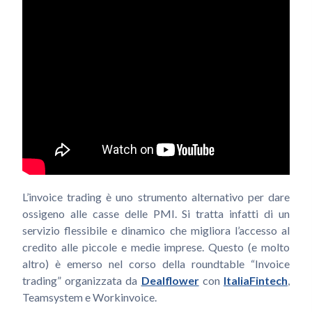
L’invoice trading è uno strumento alternativo per dare
ossigeno alle casse delle PMI. Si tratta infatti di un
servizio flessibile e dinamico che migliora l’accesso al
credito alle piccole e medie imprese. Questo (e molto
altro) è emerso nel corso della roundtable “Invoice
trading” organizzata da
Dealflower
con
ItaliaFintech
,
Teamsystem e Workinvoice.