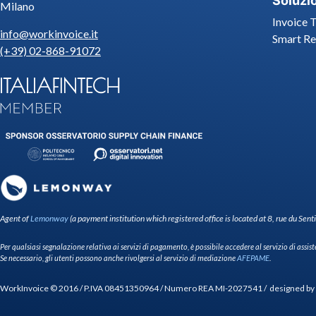
Soluzi
Milano
Invoice 
info@workinvoice.it
Smart Re
(+39) 02-868-91072
Agent of
Lemonway
(a payment institution which registered office is located at 8, rue du S
Per qualsiasi segnalazione relativa ai servizi di pagamento, è possibile accedere al servizio di assis
Se necessario, gli utenti possono anche rivolgersi al servizio di mediazione
AFEPAME
.
WorkInvoice © 2016 / P.IVA 08451350964 / Numero REA MI-2027541 / designed 