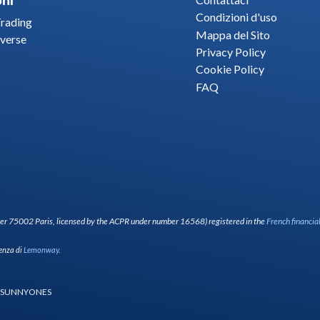
oni
Condizioni d'uso
Trading
Mappa del Sito
verse
Privacy Policy
Cookie Policy
FAQ
entier 75002 Paris, licensed by the ACPR under number 16568) registered in the
French financia
tenza di
Lemonway
.
by SUNNYONES