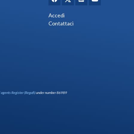
Accedi
Contattaci
l agents Register (Regafi)
under number 86989