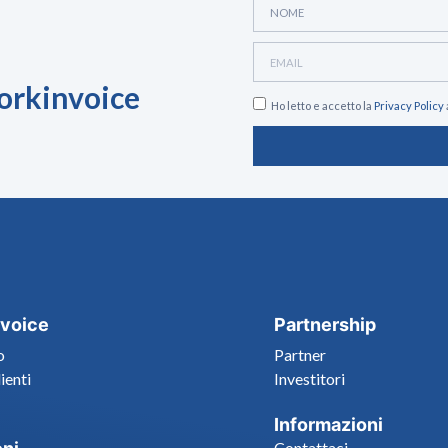
Workinvoice
Ho letto e accetto la
Privacy Policy
voice
Partnership
o
Partner
lienti
Investitori
Informazioni
Contattaci