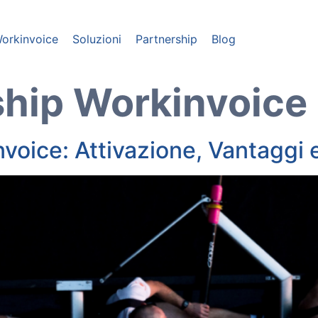
orkinvoice
Soluzioni
Partnership
Blog
ship Workinvoice
voice: Attivazione, Vantaggi e