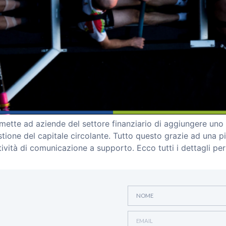
ette ad aziende del settore finanziario di aggiungere uno o 
estione del capitale circolante. Tutto questo grazie ad una 
tività di comunicazione a supporto. Ecco tutti i dettagli pe