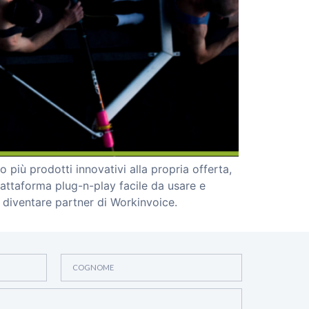
più prodotti innovativi alla propria offerta,
piattaforma plug-n-play facile da usare e
r diventare partner di Workinvoice.