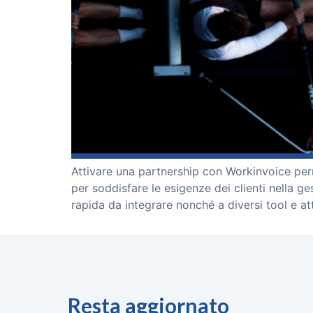
Attivare una partnership con Workinvoice perm
per soddisfare le esigenze dei clienti nella g
rapida da integrare nonché a diversi tool e at
Resta aggiornato