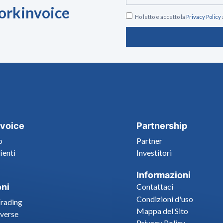
Workinvoice
Ho letto e accetto la
Privacy Policy
voice
Partnership
o
Partner
lienti
Investitori
Informazioni
oni
Contattaci
Condizioni d'uso
Trading
Mappa del Sito
verse
Privacy Policy