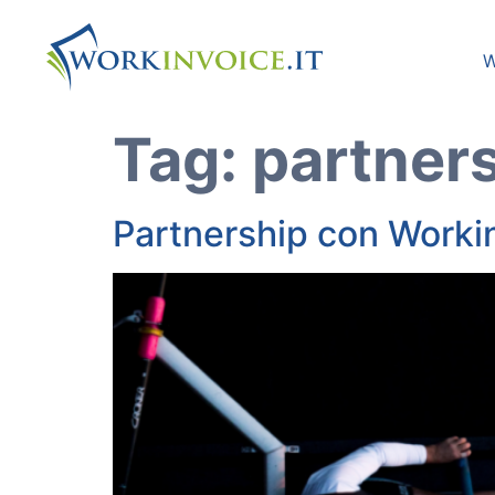
W
Tag:
partner
Partnership con Workin