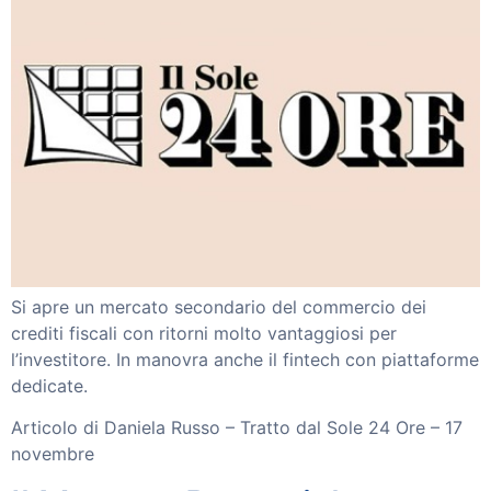
Workinvoice
Chi Siamo
I nostri clienti
Stampa
Soluzioni
Invoice Trading
Smart Reverse
Partnership
Partner
Investitori
Blog
Si apre un mercato secondario del commercio dei
crediti fiscali con ritorni molto vantaggiosi per
Contattaci
l’investitore. In manovra anche il fintech con piattaforme
dedicate.
ACCEDI
Articolo di Daniela Russo – Tratto dal Sole 24 Ore – 17
novembre