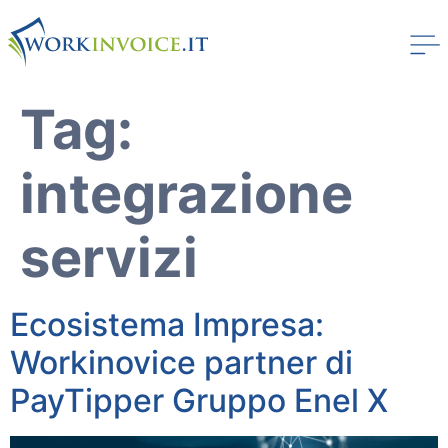
Tag:
integrazione
servizi
Ecosistema Impresa:
Workinvoice
Workinovice partner di
Chi Siamo
I nostri clienti
PayTipper Gruppo Enel X
Stampa
Soluzioni
Invoice Trading