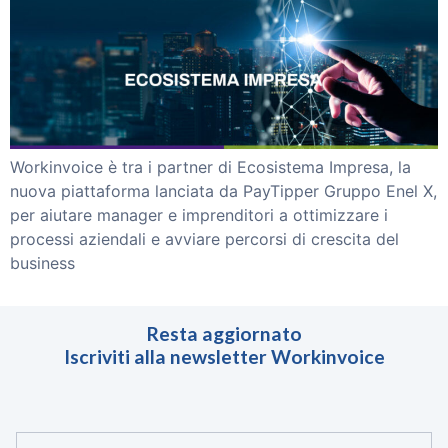
Smart Reverse
Partnership
Partner
Investitori
Blog
Contattaci
Workinvoice è tra i partner di Ecosistema Impresa, la
nuova piattaforma lanciata da PayTipper Gruppo Enel X,
ACCEDI
per aiutare manager e imprenditori a ottimizzare i
processi aziendali e avviare percorsi di crescita del
business
Resta aggiornato
Iscriviti alla newsletter Workinvoice