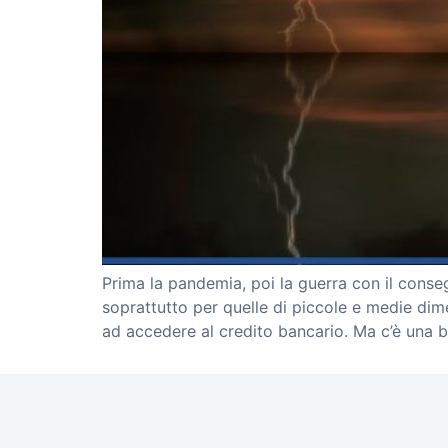
Prima la pandemia, poi la guerra con il conseg
soprattutto per quelle di piccole e medie dim
ad accedere al credito bancario. Ma c’è una b