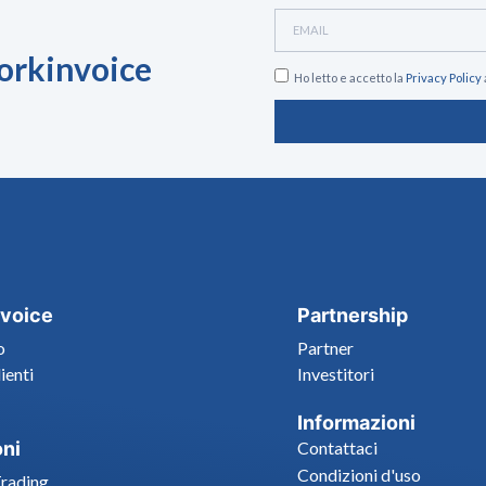
Workinvoice
Ho letto e accetto la
Privacy Policy
voice
Partnership
o
Partner
lienti
Investitori
Informazioni
oni
Contattaci
Condizioni d'uso
Trading