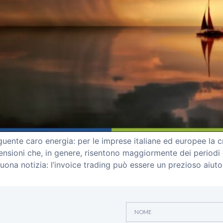
uente caro energia: per le imprese italiane ed europee la c
ensioni che, in genere, risentono maggiormente dei periodi d
uona notizia: l’invoice trading può essere un prezioso aiuto