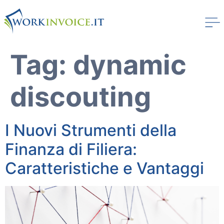
Tag:
dynamic
discouting
I Nuovi Strumenti della
Finanza di Filiera:
Caratteristiche e Vantaggi
Workinvoice
Chi Siamo
I nostri clienti
Stampa
Soluzioni