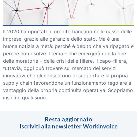
Invoice Trading
Smart Reverse
Partnership
Partner
Investitori
Il 2020 ha riportato il credito bancario nelle casse delle
Blog
imprese, grazie alle garanzie dello stato. Ma è una
buona notizia a metà: perché è debito che va ripagato e
Contattaci
perché non risolve il tema – che emergerà con la fine
delle moratorie – della crisi delle filiere. Il capo-filiera,
ACCEDI
tuttavia, oggi può trovare sul mercato dei servizi
innovativi che gli consentono di supportare la propria
supply chain favorendone un funzionamento regolare a
vantaggio della propria continuità operativa. Scopriamo
insieme quali sono.
Resta aggiornato
Iscriviti alla newsletter Workinvoice