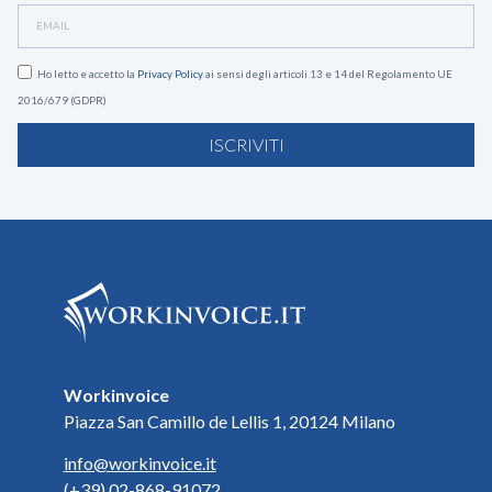
Ho letto e accetto la
Privacy Policy
ai sensi degli articoli 13 e 14 del Regolamento UE
2016/679 (GDPR)
ISCRIVITI
Workinvoice
Piazza San Camillo de Lellis 1, 20124 Milano
info@workinvoice.it
(+39) 02-868-91072