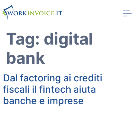
Tag:
digital
bank
Dal factoring ai crediti
fiscali il fintech aiuta
banche e imprese
Workinvoice
Chi Siamo
I nostri clienti
Stampa
Soluzioni
Invoice Trading