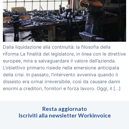
Invoice Trading
Smart Reverse
Partnership
Partner
Investitori
Blog
Contattaci
Dalla liquidazione alla continuità: la filosofia della
riforma La finalità del legislatore, in linea con le direttive
ACCEDI
europee, mira a salvaguardare il valore dell’azienda.
L’obiettivo primario risiede nella emersione anticipata
della crisi. In passato, l’intervento avveniva quando il
dissesto era ormai irreversibile, così da causare danni
enormi a creditori, fornitori e forza lavoro. Oggi, il […]
Resta aggiornato
Iscriviti alla newsletter Workinvoice