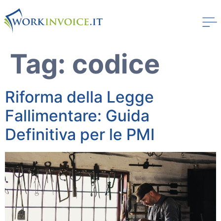
Tag:
codice
Riforma della Legge
Fallimentare: Guida
Definitiva per le PMI
Workinvoice
Chi Siamo
I nostri clienti
Stampa
Soluzioni