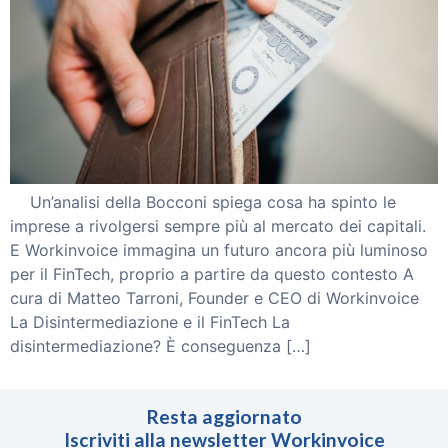
Invoice Trading
Smart Reverse
Partnership
Partner
Investitori
Blog
Contattaci
Un’analisi della Bocconi spiega cosa ha spinto le
ACCEDI
imprese a rivolgersi sempre più al mercato dei capitali.
E Workinvoice immagina un futuro ancora più luminoso
per il FinTech, proprio a partire da questo contesto A
cura di Matteo Tarroni, Founder e CEO di Workinvoice
La Disintermediazione e il FinTech La
disintermediazione? È conseguenza […]
Resta aggiornato
Iscriviti alla newsletter Workinvoice