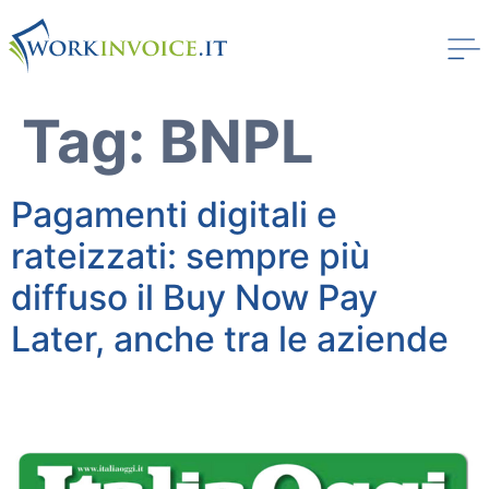
Tag:
BNPL
Pagamenti digitali e
rateizzati: sempre più
diffuso il Buy Now Pay
Later, anche tra le aziende
Workinvoice
Chi Siamo
I nostri clienti
Stampa
Soluzioni