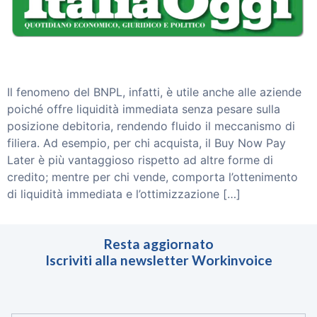
Invoice Trading
Smart Reverse
Partnership
Partner
Investitori
Blog
Il fenomeno del BNPL, infatti, è utile anche alle aziende
Contattaci
poiché offre liquidità immediata senza pesare sulla
posizione debitoria, rendendo fluido il meccanismo di
ACCEDI
filiera. Ad esempio, per chi acquista, il Buy Now Pay
Later è più vantaggioso rispetto ad altre forme di
credito; mentre per chi vende, comporta l’ottenimento
di liquidità immediata e l’ottimizzazione […]
Resta aggiornato
Iscriviti alla newsletter Workinvoice